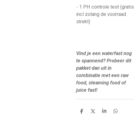
- 1 PH controle test (gratis
incl zolang de voorraad
strekt)
Vind je een waterfast nog
te spannend? Probeer dit
pakket dan uit in
combinatie met een raw
food, steaming food of
juice fast!
D
D
S
D
e
e
h
e
l
e
a
l
e
l
r
e
n
e
n