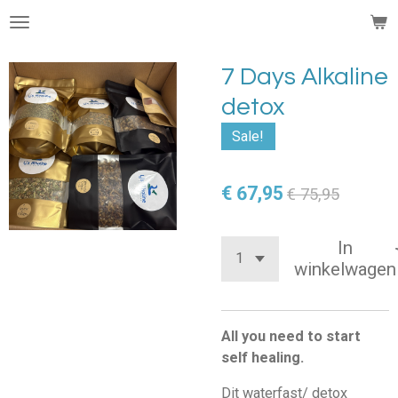
Ga
direct
naar
7 Days Alkaline
de
detox
hoofdinhoud
Sale!
€ 67,95
€ 75,95
In
winkelwagen
All you need to start
self healing.
Dit waterfast/ detox