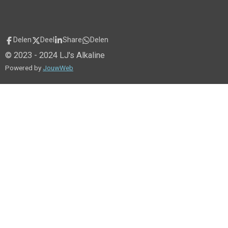
Delen
Deel
Share
Delen
© 2023 - 2024 LJ's Alkaline
Powered by
JouwWeb