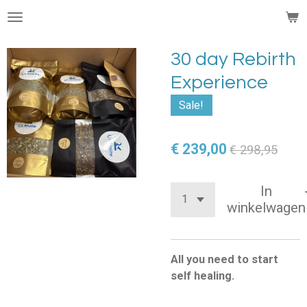
Ga
direct
naar
30 day Rebirth
de
Experience
hoofdinhoud
Sale!
€ 239,00
€ 298,95
In
winkelwagen
All you need to start
self healing.