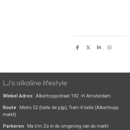
D
D
S
D
e
e
h
e
l
e
a
l
e
l
r
e
n
e
n
LJ's alkaline lifestyle
Winkel Adres
: Albertcuypstraat 192 -H Amsterdam
Route
: Metro 52 (halte de pijp), Tram 4 halte (Albertcuyp
markt)
Parkeren
: Ma t/m Za in de omgeving van de markt